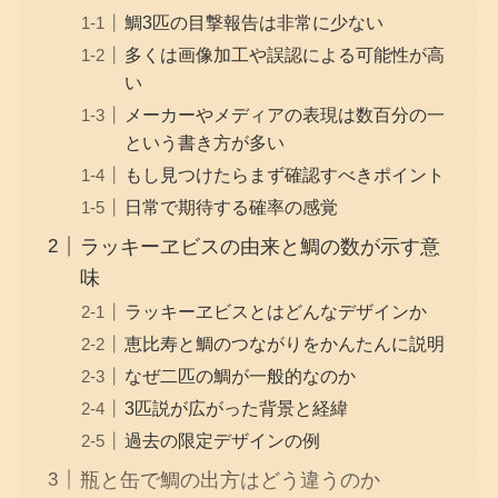
鯛3匹の目撃報告は非常に少ない
多くは画像加工や誤認による可能性が高
い
メーカーやメディアの表現は数百分の一
という書き方が多い
もし見つけたらまず確認すべきポイント
日常で期待する確率の感覚
ラッキーヱビスの由来と鯛の数が示す意
味
ラッキーヱビスとはどんなデザインか
恵比寿と鯛のつながりをかんたんに説明
なぜ二匹の鯛が一般的なのか
3匹説が広がった背景と経緯
過去の限定デザインの例
瓶と缶で鯛の出方はどう違うのか